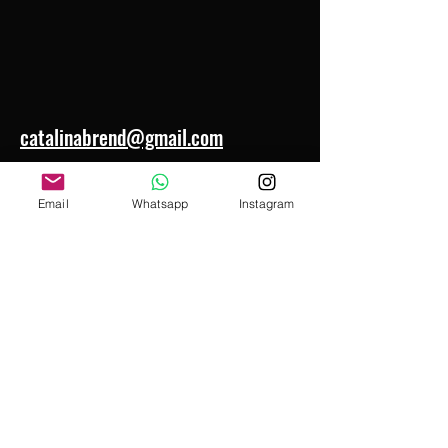
catalinabrend@gmail.com
VIMEO
Email
Whatsapp
Instagram
INSTAGRAM
IMDb
Política de privacidad
© 2023 Creado por Catalina Brend